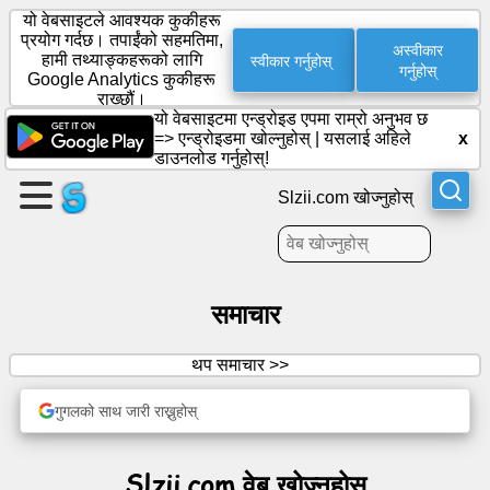
यो वेबसाइटले आवश्यक कुकीहरू
प्रयोग गर्दछ। तपाईंको सहमतिमा,
अस्वीकार
स्वीकार गर्नुहोस्
हामी तथ्याङ्कहरूको लागि
गर्नुहोस्
Google Analytics कुकीहरू
एउटा
राख्छौं।
पृष्ठ
यो वेबसाइटमा एन्ड्रोइड एपमा राम्रो अनुभव छ
बनाउनुहोस्
=>
एन्ड्रोइडमा खोल्नुहोस्
|
यसलाई अहिले
x
डाउनलोड गर्नुहोस्!
समूह
Slzii.com खोज्नुहोस्
बनाउनुहोस्
लेखहरू
समाचार
एजेन्डा
थप समाचार >>
गुगलको साथ जारी राख्नुहोस्
मनोरञ्जन
सामाजिक
Slzii.com वेब खोज्नुहोस्
संजाल