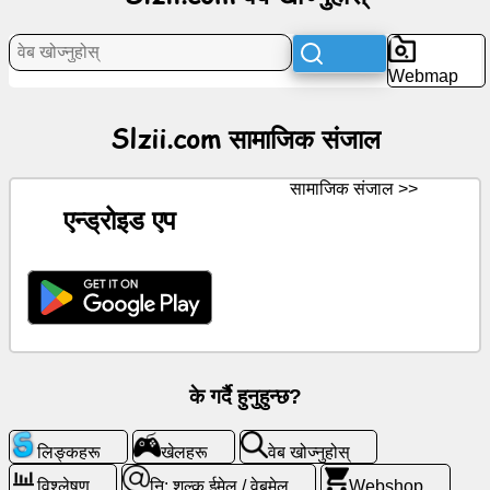
समाचार
Webmap
नि:
Slzii.com सामाजिक संजाल
शुल्क
आइकनहरू
सामाजिक संजाल >>
एन्ड्रोइड एप
ChatGPT
विकि
सम्पर्कहरू
खेलहरू
के गर्दै हुनुहुन्छ?
वेब
लिङ्कहरू
खेलहरू
वेब खोज्नुहोस्
खोज्नुहोस्
विश्लेषण
नि: शुल्क ईमेल / वेबमेल
Webshop