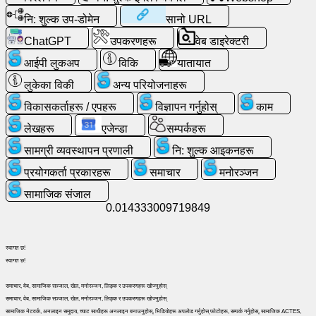
नि:
नि: शुल्क उप-डोमेन
सानो URL
शुल्क
ChatGPT
उपकरणहरू
वेब डाइरेक्टरी
ईमेल
/
आईपी ​​लुकअप
विकि
यातायात
वेबमेल
लुकेका विकी
अन्य परियोजनाहरू
विकासकर्ताहरू / एपहरू
विज्ञापन गर्नुहोस्
काम
विश्लेषण
लेखहरू
एजेन्डा
सम्पर्कहरू
Webshop
सामग्री व्यवस्थापन प्रणाली
नि: शुल्क आइकनहरू
प्रयोगकर्ता प्रकारहरू
समाचार
मनोरञ्जन
विकासकर्ताहरू
सामाजिक संजाल
/
0.014333009719849
एपहरू
उपकरणहरू
स्वागत छ!
स्वागत छ!
काम
समाचार, वेब, सामाजिक सञ्जाल, खेल, मनोरञ्जन, लिङ्क र उपकरणहरू खोज्नुहोस्
समाचार, वेब, सामाजिक सञ्जाल, खेल, मनोरञ्जन, लिङ्क र उपकरणहरू खोज्नुहोस्
सामाजिक नेटवर्क, अनलाइन समुदाय, च्याट साथीहरू अनलाइन बनाउनुहोस्, भिडियोहरू अपलोड गर्नुहोस् फोटोहरू, सम्पर्क गर्नुहोस्, सामाजिक ACTES,