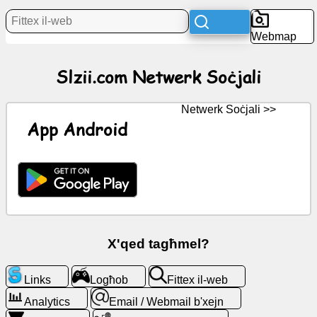
Aħbarijiet
Webmap
Ikoni
Slzii.com Netwerk Soċjali
b'xejn
ChatGPT
Netwerk Soċjali >>
App Android
Wiki
Kuntatti
Logħob
X'qed tagħmel?
Fittex
il-
Links
Logħob
Fittex il-web
web
Analytics
Email / Webmail b'xejn