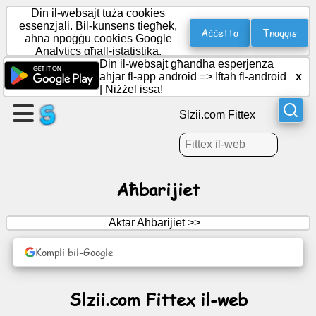
Din il-websajt tuża cookies
essenzjali. Bil-kunsens tiegħek,
Aċċetta
Tnaqqis
aħna npoġġu cookies Google
Analytics għall-istatistika.
Oħloq
Din il-websajt għandha esperjenza
paġna
aħjar fl-app android =>
Iftaħ fl-android
x
|
Niżżel issa!
Oħloq
Slzii.com Fittex
grupp
Artikoli
Aħbarijiet
Aġenda
Aktar Aħbarijiet >>
Divertiment
Kompli bil-Google
Netwerk
Slzii.com Fittex il-web
Soċjali