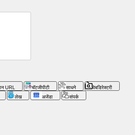
ान URL
चॅटजीपीटी
साधने
वेबडिरेक्टरी
लेख
अजेंडा
संपर्क