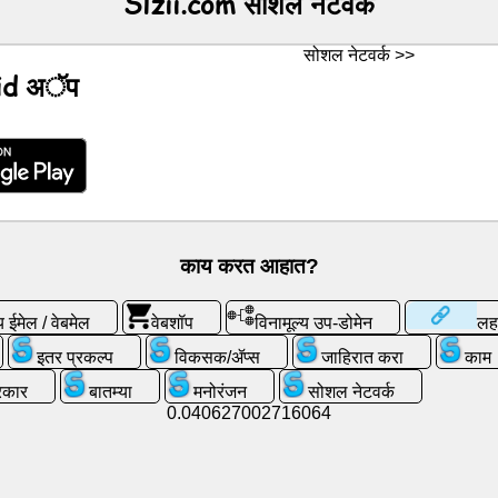
Slzii.com सोशल नेटवर्क
सोशल नेटवर्क >>
id अॅप
काय करत आहात?
य ईमेल / वेबमेल
वेबशॉप
विनामूल्य उप-डोमेन
लह
इतर प्रकल्प
विकसक/ॲप्स
जाहिरात करा
काम
्रकार
बातम्या
मनोरंजन
सोशल नेटवर्क
0.040627002716064