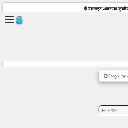
ही वेबसाइट आवश्यक कुकीज 
एक
पृष्ठ
तयार
करा
गट
तयार
करा
Google सह सु
लेख
अजेंडा
मनोरंजन