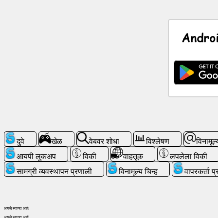
सोशल
नेटवर्क
Andro
बातम्या
विनामूल्य
चिन्ह
चॅटजीपीटी
विकी
दुवे
खेळ
वेबवर शोधा
विश्लेषण
विनामूल्
संपर्क
आयपी लुकअप
विकी
वाहतूक
लपलेला विकी
सामग्री व्यवस्थापन प्रणाली
विनामूल्य चिन्ह
वापरकर्ता प
खेळ
वेबवर
आपले स्वागत आहे!
शोधा
आपले स्वागत आहे!