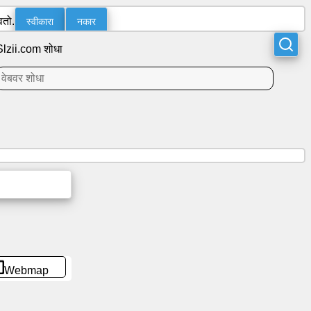
स्वीकारा
नकार
वतो.
Slzii.com शोधा
Webmap