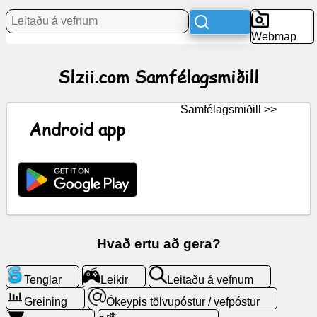
Webmap
Fréttir
Slzii.com Samfélagsmiðill
Ókeypis
tákn
Samfélagsmiðill >>
SpjallGPT
Android app
Wiki
Tengiliðir
Leikir
Hvað ertu að gera?
Leitaðu
Tenglar
Leikir
Leitaðu á vefnum
á
vefnum
Greining
Ókeypis tölvupóstur / vefpóstur