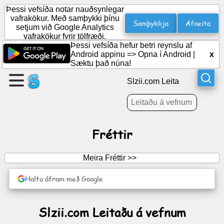
Þessi vefsíða notar nauðsynlegar
vafrakökur. Með samþykki þínu
Samþykkja
Afneita
setjum við Google Analytics
vafrakökur fyrir tölfræði.
Búðu
Þessi vefsíða hefur betri reynslu af
til
Android appinu =>
Opna í Android
|
x
síðu
Sæktu það núna!
Slzii.com Leita
Búa
til
hóp
Fréttir
Greinar
Meira Fréttir >>
Dagskrá
Haltu áfram með Google
Skemmtun
Slzii.com Leitaðu á vefnum
Samfélagsmiðill